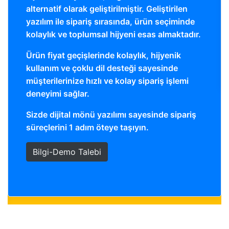
alternatif olarak geliştirilmiştir. Geliştirilen
yazılım ile sipariş sırasında, ürün seçiminde
kolaylık ve toplumsal hijyeni esas almaktadır.
Ürün fiyat geçişlerinde kolaylık, hijyenik
kullanım ve çoklu dil desteği sayesinde
müşterilerinize hızlı ve kolay sipariş işlemi
deneyimi sağlar.
Sizde dijital mönü yazılımı sayesinde sipariş
süreçlerini 1 adım öteye taşıyın.
Bilgi-Demo Talebi