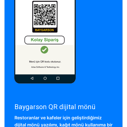
Baygarson QR dijital mönü
Restoranlar ve kafeler için geliştirdiğimiz
dijital mönü yazılımı, kağıt mönü kullanıma bir