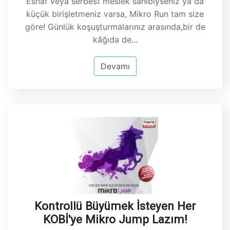
Esnaf veya serbest meslek sahibiyseniz ya da
küçük birişletmeniz varsa, Mikro Run tam size
göre! Günlük koşuşturmalarınız arasında,bir de
kâğıda de...
Devamı
Kontrollü Büyümek İsteyen Her
KOBİ'ye Mikro Jump Lazım!